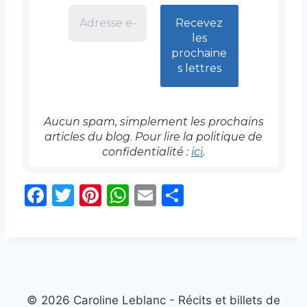
Aucun spam, simplement les prochains
articles
du blog
.
Pour lire la politique de
confidentialité :
ici
.
F
T
Pi
W
E
P
a
w
nt
h
m
ar
c
itt
er
at
ai
ta
e
er
e
s
l
g
b
st
A
er
o
p
© 2026 Caroline Leblanc - Récits et billets de