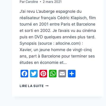
Par
Caroline
2 mars 2021
J’ai revu L’auberge espagnole du
réalisateur français Cédric Klapisch, film
tourné en 2001 entre Paris et Barcelone
et sorti en 2002. Je l’avais vu au cinéma
puis en DVD quelques années plus tard.
Synopsis (source : allocine.com) :
Xavier, un jeune homme de vingt-cinq
ans, part à Barcelone pour terminer ses
études en économie et…
Facebook
Twitter
Pinterest
WhatsApp
Email
Partage
[LES
LIRE LA SUITE
COULISSES
:
REVOIR
L’AUBERGE