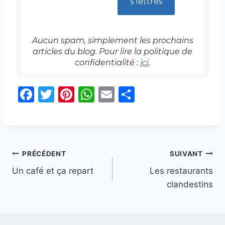
Aucun spam, simplement les prochains
articles
du blog
.
Pour lire la politique de
confidentialité :
ici
.
F
T
Pi
W
E
P
a
w
nt
h
m
ar
c
itt
er
at
ai
ta
e
er
e
s
l
g
Navigation
b
st
A
er
PRÉCÉDENT
SUIVANT
o
p
Un café et ça repart
Les restaurants
de
clandestins
o
p
l’article
k