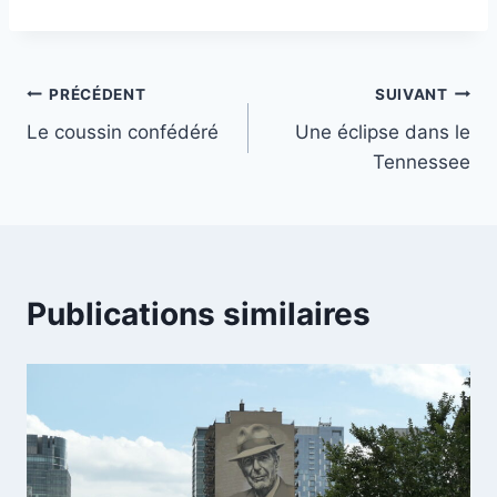
c
itt
er
at
ai
ta
e
er
e
s
l
g
Navigation
b
st
A
er
PRÉCÉDENT
SUIVANT
o
p
Le coussin confédéré
Une éclipse dans le
de
Tennessee
o
p
l’article
k
Publications similaires