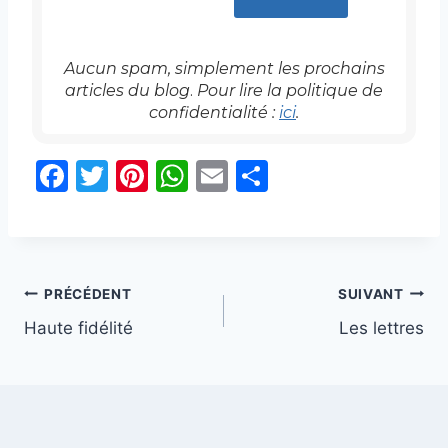
Aucun spam, simplement les prochains
articles
du blog
.
Pour lire la politique de
confidentialité :
ici
.
F
T
Pi
W
E
P
a
w
nt
h
m
ar
c
itt
er
at
ai
ta
e
er
e
s
l
g
Navigation
b
st
A
er
PRÉCÉDENT
SUIVANT
o
p
Haute fidélité
Les lettres
de
o
p
l’article
k