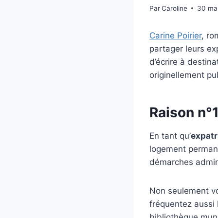
Par
Caroline
30 ma
Carine Poirier
, r
partager leurs ex
d’écrire à destina
originellement pu
Raison n°1
En tant qu’
expatr
logement permane
démarches adminis
Non seulement vo
fréquentez aussi l
bibliothèque munic