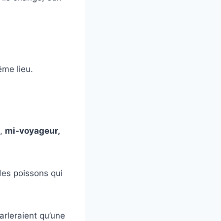
me lieu.
e,
mi-voyageur,
des poissons qui
rleraient qu’une