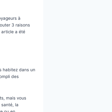
oyageurs à
jouter 3 raisons
 article a été
us habitez dans un
ompli des
ts, mais vous
 santé, la
re ou en