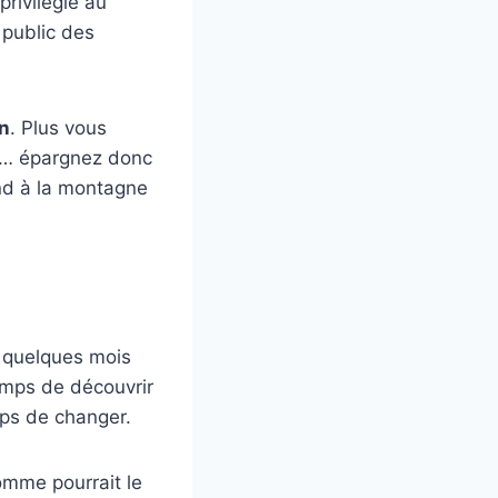
privilégié au
 public des
on
. Plus vous
ce… épargnez donc
d à la montagne
e quelques mois
emps de découvrir
mps de changer.
omme pourrait le