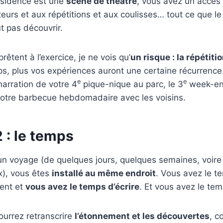
résidence est une
scène de théâtre
, vous avez un accès 
teurs et aux répétitions et aux coulisses… tout ce que le
t pas découvrir.
rêtent à l’exercice, je ne vois qu’
un risque : la répétiti
ps, plus vos expériences auront une certaine récurren
e
e
narration de votre 4
pique-nique au parc, le 3
week-en
votre barbecue hebdomadaire avec les voisins.
 : le temps
un voyage (de quelques jours, quelques semaines, voir
x), vous êtes
installé au même endroit
. Vous avez le t
ent et
vous avez le temps d’écrire
. Et vous avez le te
ourrez retranscrire
l’étonnement et les découvertes
, c