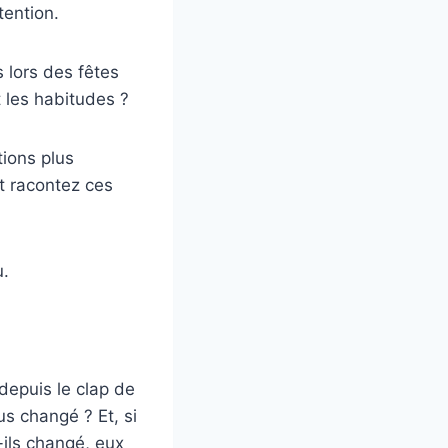
tention.
 lors des fêtes
t les habitudes ?
tions plus
t racontez ces
u.
depuis le clap de
 changé ? Et, si
ils changé, eux