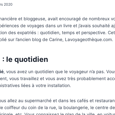
rs 2020
omancière et bloggeuse, avait encouragé de nombreux v
périences de voyages dans un livre et j’avais souhaité a
tion des expatriés : quotidien, temps et perspective. Cet
blié sur l’ancien blog de Carine, Lavoyageothèque.com.
 : le quotidien
ié
, vous avez un quotidien que le voyageur n’a pas. Vo
nt, vous travaillez et vous avez très probablement acc
tratives liées à votre installation.
us allez au supermarché et dans les cafés et restauran
e coiffeur du coin de la rue, la boulangerie, le centre de
ipale, etc. Vous connaissez le plan de la ville, en voitu