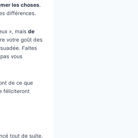
imer les choses
.
es différences.
ieux », mais
de
re votre goût des
ersuadée. Faites
 pas vous
ont de ce que
 féliciteront
ncé tout de suite,