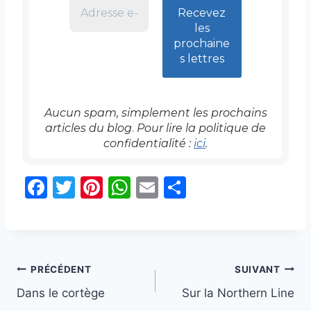
Aucun spam, simplement les prochains
articles
du blog
.
Pour lire la politique de
confidentialité :
ici
.
F
T
Pi
W
E
P
a
w
nt
h
m
ar
c
itt
er
at
ai
ta
e
er
e
s
l
g
Navigation
b
st
A
er
PRÉCÉDENT
SUIVANT
o
p
Dans le cortège
Sur la Northern Line
de