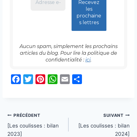
Aucun spam, simplement les prochains
articles
du blog
.
Pour lire la politique de
confidentialité :
ici
.
F
T
Pi
W
E
P
a
w
nt
h
m
ar
c
itt
er
at
ai
ta
e
er
e
s
l
g
Navigation
b
st
A
er
PRÉCÉDENT
SUIVANT
o
p
[Les coulisses : bilan
[Les coulisses : bilan
de
2023]
2024]