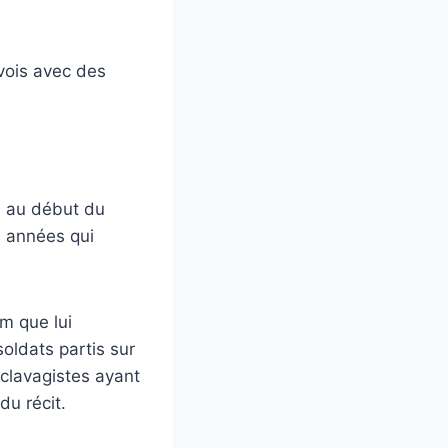
 vois avec des
s au début du
s années qui
m que lui
 soldats partis sur
sclavagistes ayant
du récit.