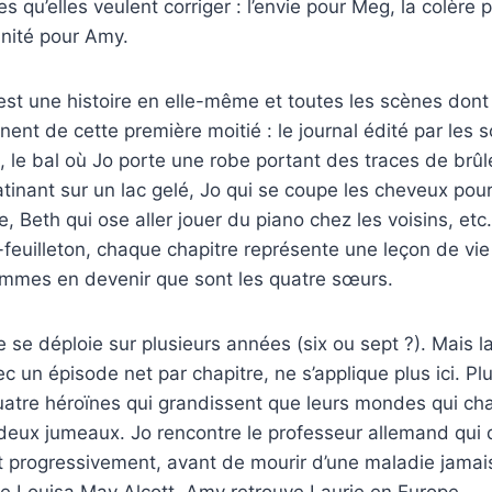
es qu’elles veulent corriger : l’envie pour Meg, la colère p
anité pour Amy.
st une histoire en elle-même et toutes les scènes dont
ent de cette première moitié : le journal édité par les 
, le bal où Jo porte une robe portant des traces de br
tinant sur un lac gelé, Jo qui se coupe les cheveux pou
re, Beth qui ose aller jouer du piano chez les voisins, et
euilleton, chaque chapitre représente une leçon de vie
emmes en devenir que sont les quatre sœurs.
se déploie sur plusieurs années (six ou sept ?). Mais l
 un épisode net par chapitre, ne s’applique plus ici. Plu
quatre héroïnes qui grandissent que leurs mondes qui c
deux jumeaux. Jo rencontre le professeur allemand qui
it progressivement, avant de mourir d’une maladie jam
 Louisa May Alcott. Amy retrouve Laurie en Europe.