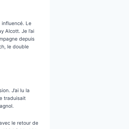
s influencé. Le
 Alcott. Je l’ai
ccompagne depuis
ch, le double
on. J’ai lu la
e traduisait
agnol.
avec le retour de