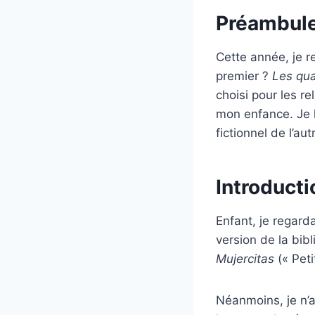
Préambul
Cette année, je re
premier ?
Les qua
choisi pour les re
mon enfance. Je l
fictionnel de l’au
Introducti
Enfant, je regarda
version de la bib
Mujercitas
(« Peti
Néanmoins, je n’a