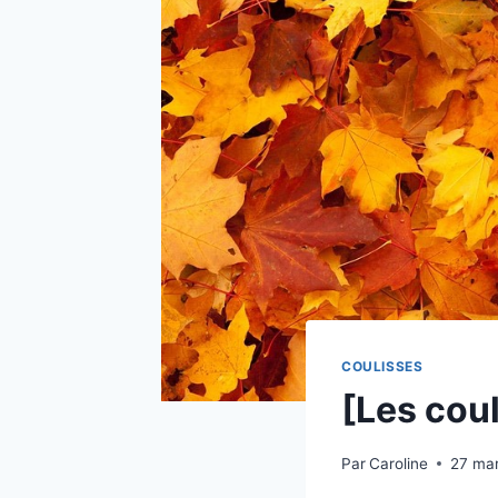
COULISSES
[Les cou
Par
Caroline
27 ma