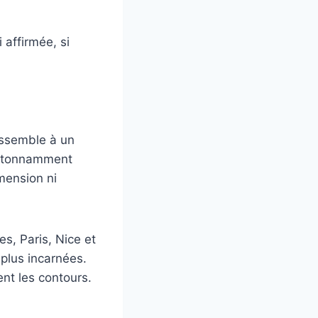
 affirmée, si
essemble à un
 étonnamment
mension ni
s, Paris, Nice et
 plus incarnées.
nt les contours.