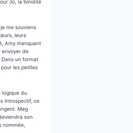
our Jo, la timidité
 je me souviens
sœurs, leurs
ûlé, Amy manquant
r envoyer de
c. Dans un format
 pour les
petites
a logique du
s introspectif, ce
hangent. Meg
 deviendra son
ais nommée,