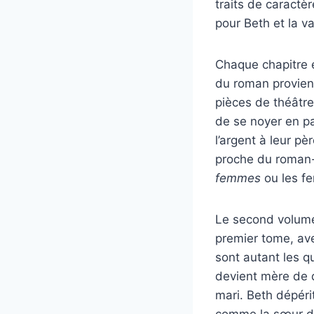
traits de caractèr
pour Beth et la v
Chaque chapitre e
du roman provienn
pièces de théâtre
de se noyer en pa
l’argent à leur pè
proche du roman-f
femmes
ou les f
Le second volume 
premier tome, avec
sont autant les 
devient mère de 
mari. Beth dépér
comme la sœur de