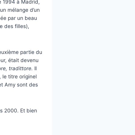
de 1994 à Madrid,
 (un mélange d’un
née par un beau
 des filles),
deuxième partie du
eur, était devenu
re, tradittore.
Il
, le titre originel
 et Amy sont des
es 2000. Et bien