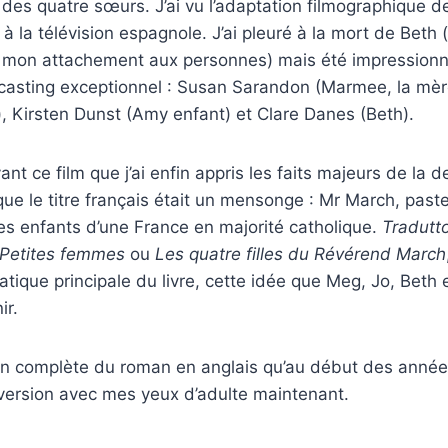
 des quatre sœurs. J’ai vu l’adaptation filmographique 
à la télévision espagnole. J’ai pleuré à la mort de Beth
 mon attachement aux personnes) mais été impression
 casting exceptionnel : Susan Sarandon (Marmee, la mère
, Kirsten Dunst (Amy enfant) et Clare Danes (Beth).
ant ce film que j’ai enfin appris les faits majeurs de la 
que le titre français était un mensonge : Mr March, past
es enfants d’une France en majorité catholique.
Tradutto
Petites femmes
ou
Les quatre filles du Révérend March
atique principale du livre, cette idée que Meg, Jo, Beth
ir.
sion complète du roman en anglais qu’au début des anné
te version avec mes yeux d’adulte maintenant.