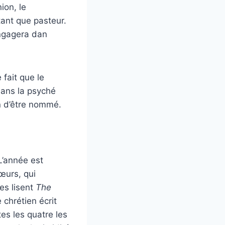
ion, le
tant que pasteur.
engagera dan
 fait que le
dans la psyché
n d’être nommé.
L’année est
œurs, qui
les lisent
The
 chrétien écrit
tes les quatre les