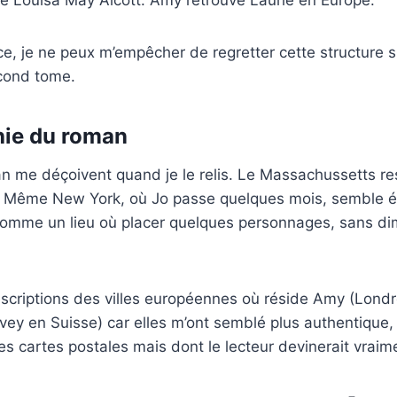
ce, je ne peux m’empêcher de regretter cette structure si
econd tome.
hie du roman
an me déçoivent quand je le relis. Le Massachussetts r
e. Même New York, où Jo passe quelques mois, semble
 comme un lieu où placer quelques personnages, sans di
descriptions des villes européennes où réside Amy (Londre
evey en Suisse) car elles m’ont semblé plus authentique,
cartes postales mais dont le lecteur devinerait vraime