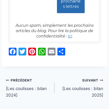
Aucun spam, simplement les prochains
articles
du blog
.
Pour lire la politique de
confidentialité :
ici
.
F
T
Pi
W
E
P
a
w
nt
h
m
ar
c
itt
er
at
ai
ta
e
er
e
s
l
g
Navigation
b
st
A
er
PRÉCÉDENT
SUIVANT
o
p
[Les coulisses : bilan
[Les coulisses : bilan
de
2024]
2025]
o
p
l’article
k