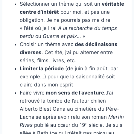
Sélectionner un thème qui soit un
véritable
centre d’intérêt
pour moi, et pas une
obligation. Je ne pourrais pas me dire
« l’été où je lirai
A la recherche du temps
perdu
ou
Guerre et paix…
»
Choisir un thème avec
des déclinaisons
diverses
. Cet été, j’ai pu alterner entre
séries, films, livres, etc.
Limiter la période
(de juin à fin août, par
exemple…) pour que la saisonnalité soit
claire dans mon esprit
Faire vivre
mon sens de l’aventure
.J’ai
retrouvé la tombe de l’auteur chilien
Alberto Blest Gana au cimetière du Père-
Lachaise après avoir relu son roman
Martín
e
Rivas
publié au cœur du 19
siècle. Je suis
allée à Bath (ce qui n’était pas prévu au